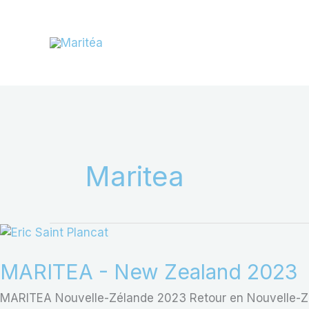
Aller
au
contenu
Maritea
MARITEA
-
New
MARITEA - New Zealand 2023
Zealand
MARITEA Nouvelle-Zélande 2023 Retour en Nouvelle-Zélan
2023